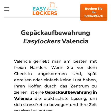
Zum
Inhalt
Buchen Sie
Ihr
springen
Schließfach
Gepäckaufbewahrung
Easylockers
Valencia
Valencia genießt man am besten mit
freien Händen. Wenn Sie vor dem
Check-in angekommen sind, spät
abreisen oder einfach keine Lust haben,
Ihren Koffer durch das Zentrum zu
ziehen, ist eine
Gepäckaufbewahrung in
Valencia
die praktischste Lösung, um
sich stressfrei zu bewegen und Ihre Zeit
maximal zu nutzen.