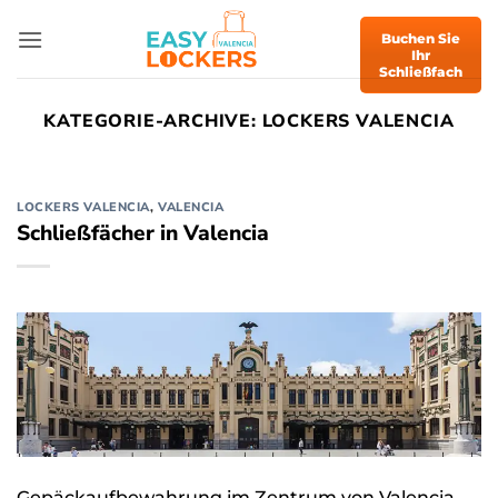
Zum
Inhalt
Buchen Sie
Ihr
springen
Schließfach
KATEGORIE-ARCHIVE:
LOCKERS VALENCIA
LOCKERS VALENCIA
,
VALENCIA
Schließfächer in Valencia
Gepäckaufbewahrung im Zentrum von Valencia